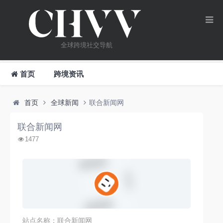
全球跨境社交导航
首页
跨境资讯
首页
全球新闻
联合新闻网
联合新闻网
1477
站点名称：联合新闻网