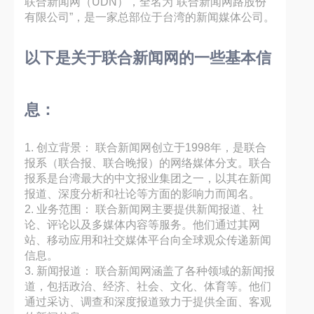
联合新闻网（UDN），全名为“联合新闻网路股份
有限公司”，是一家总部位于台湾的新闻媒体公司。
以下是关于联合新闻网的一些基本信
息：
1. 创立背景： 联合新闻网创立于1998年，是联合
报系（联合报、联合晚报）的网络媒体分支。联合
报系是台湾最大的中文报业集团之一，以其在新闻
报道、深度分析和社论等方面的影响力而闻名。
2. 业务范围： 联合新闻网主要提供新闻报道、社
论、评论以及多媒体内容等服务。他们通过其网
站、移动应用和社交媒体平台向全球观众传递新闻
信息。
3. 新闻报道： 联合新闻网涵盖了各种领域的新闻报
道，包括政治、经济、社会、文化、体育等。他们
通过采访、调查和深度报道致力于提供全面、客观