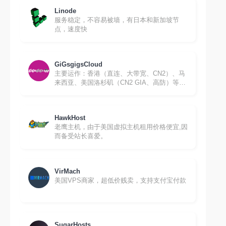
Linode
服务稳定，不容易被墙，有日本和新加坡节
点，速度快
GiGsgigsCloud
主要运作：香港（直连、大带宽、CN2）、马
来西亚、美国洛杉矶（CN2 GIA、高防）等机
房的独立服务器和VPS，支持中英双语，支持
支付宝付款
HawkHost
老鹰主机，由于美国虚拟主机租用价格便宜,因
而备受站长喜爱。
VirMach
美国VPS商家，超低价贱卖，支持支付宝付款
SugarHosts